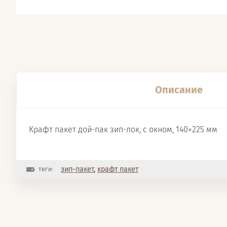
Описание
Крафт пакет дой-пак зип-лок, с окном, 140×225 мм
теги:
зип-пакет
,
крафт пакет